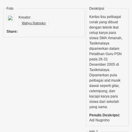
Foto
Deskripsi
Kertas tisu pelbagai
Kreator:
corak yang dibuat
Wahyu Ratmoko
dengan teknik ikat
Share:
celup karya para
siswa SMA Amanah,
Tasikmalaya
dipamerkan dalam
Pelatihan Guru PSN
pada 26-31
Desember 2005 di
Tasikmalaya.
Dipamerkan pula
pelbagai alat musik
dawai seperti gitar,
celempung, dan
kacapi karya para
siswa dari sekolah
yang sama.
Penulis Deskripsi:
Adi Nugroho
Info 1