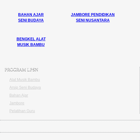
BAHAN AJAR
JAMBORE PENDIDIKAN
SENI BUDAYA
SENI NUSANTARA
BENGKEL ALAT
MUSIK BAMBU
PROGRAM LPSN
Alat Musik Bambu
Arsip Seni Budaya
Bahan Ajar
Jambore
Pelatihan Guru