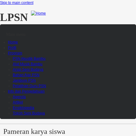
Skip to main content
LPSN
Main menu
Home
Profil
Program
PSN Akustik Bambu
Alat Musik Bambu
Arsip Seni Budaya
Bahan Ajar PSN
Jambore PSN
Pelatihan Guru PSN
Info dan Pengetahuan
Agenda
Artikel
Ensiklopedia
Tokoh Seni Budaya
Pameran karya siswa